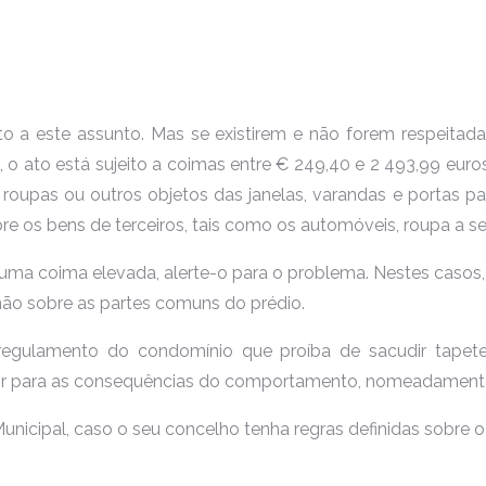
o a este assunto. Mas se existirem e não forem respeitada
 o ato está sujeito a coimas entre € 249,40 e 2 493,99 euros
s, roupas ou outros objetos das janelas, varandas e portas pa
e os bens de terceiros, tais como os automóveis, roupa a sec
 uma coima elevada, alerte-o para o problema. Nestes casos, 
 não sobre as partes comuns do prédio.
gulamento do condomínio que proíba de sacudir tapetes 
ator para as consequências do comportamento, nomeadamente
Municipal, caso o seu concelho tenha regras definidas sobre o