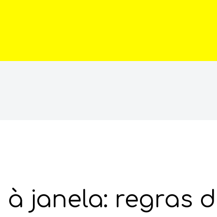
Novidades
Sacudir tapetes à janela: regras dependem
 à janela: regras